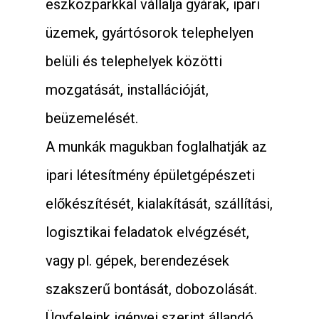
eszközparkkal vállalja gyárak, ipari
üzemek, gyártósorok telephelyen
belüli és telephelyek közötti
mozgatását, installációját,
beüzemelését.
A munkák magukban foglalhatják az
ipari létesítmény épületgépészeti
előkészítését, kialakítását, szállítási,
logisztikai feladatok elvégzését,
vagy pl. gépek, berendezések
szakszerű bontását, dobozolását.
Ügyfeleink igényei szerint állandó,