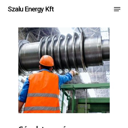
Skip
Menu
Szalu Energy Kft
to
main
content