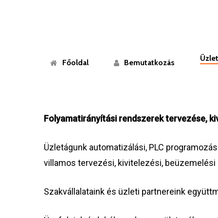
Skip
to
main
content
Üzle
Főoldal
Bemutatkozás
Folyamatirányítási rendszerek tervezése, ki
Üzletágunk automatizálási, PLC programozási,
villamos tervezési, kivitelezési, beüzemelés
Szakvállalataink és üzleti partnereink egy