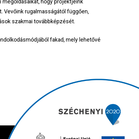
 megoldásaikat, hogy projektjeink
t. Vevőink rugalmasságától függően,
orrások szakmai továbbképzését.
gondolkodásmódjából fakad, mely lehetővé