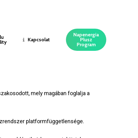
Napenergia
lu
Kapcsolat
Plusz
ity
Program
szakosodott, mely magában foglalja a
szrendszer platformfüggetlensége.