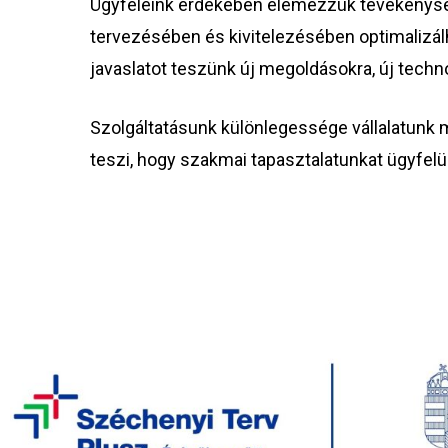
Ügyfeleink érdekében elemezzük tevékenységük
tervezésében és kivitelezésében optimalizá
javaslatot teszünk új megoldásokra, új techn
Szolgáltatásunk különlegessége vállalatunk 
teszi, hogy szakmai tapasztalatunkat ügyfelün