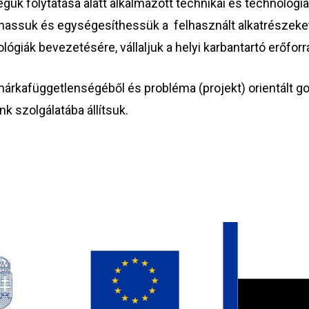
 folytatása alatt alkalmazott technikai és technológiai
lhassuk és egységesíthessük a felhasznált alkatrészeke
ológiák bevezetésére, vállaljuk a helyi karbantartó erőf
márkafüggetlenségéből és probléma (projekt) orientált 
k szolgálatába állítsuk.