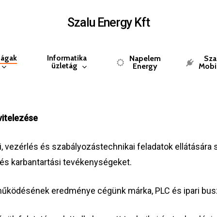
Szalu Energy Kft
tágak
Informatika
Napelem
Sza
üzletág
Energy
Mobil
vitelezése
 vezérlés és szabályozástechnikai feladatok ellátására 
i és karbantartási tevékenységeket.
üttműködésének eredménye cégünk márka, PLC és ipari bu